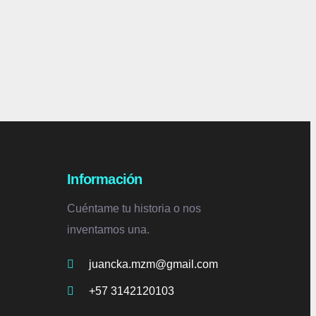
Información
Cuéntame tu historia o nos
inventamos una.
juancka.mzm@gmail.com
+57 3142120103