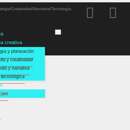
ategia
/
Creatividad
/
Narrativa
/
Tecnología
ia
ia creativa
egia y planeación
to y creatividad
ido y narrativa
 tecnológica
a
care
o