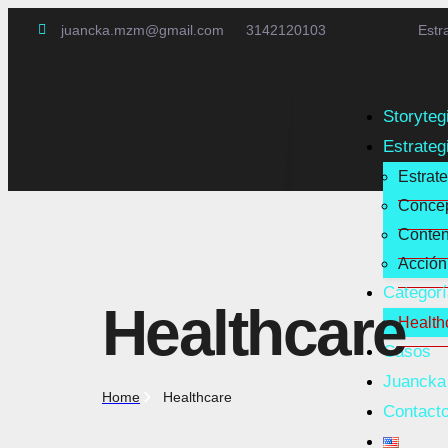
juancka.mzm@gmail.com
3142120103
Estr
Storyteg
Estrateg
Estrat
Concep
Conten
Acción
Categorí
Healthcare
Health
Casos
Juancka
Home
Healthcare
Contact