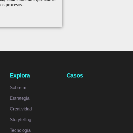
os procesos...
Explora
Casos
Sobre mi
Estrategia
Creatividad
Storytelling
Tecnología